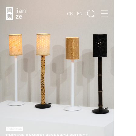
CN
EN