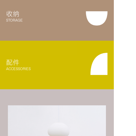
收纳
ZHÚ LOUNGE CHAIR
ZHÚ COFFEE TABLE
STORAGE
BLOSSOM SOFA
BLOSSOM SOFA
配件
VENEER
UPHOLSTERED
ACCESSORIES
ZHÚ STOOL
ZHÚ LIGHTING
MOMENTS
SEEDS STORAGE
SHOWCASE
SYSTEM