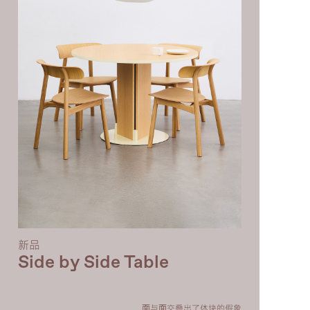
PINE-PINE SOFA
BOLD SOFA
BEAN-BEAN
CUSHION
NOON MIRROR
JENGA CABINET
TAIL TROLLEY
TACO LOUNGE CHAIR
LOFT SQUARE TABLE
PALETTE TABLE
新品
ZERO-0
LAMP
Side by Side Table
⾯与⾯交叠出了体块的假象