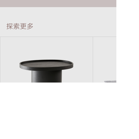
JOINT TABLE
YǍNG CHAIR
探索更多
QIÁO CHAIR
ARCH CHAIR
20°COFFEE TABLE
BLOSSOM SOF