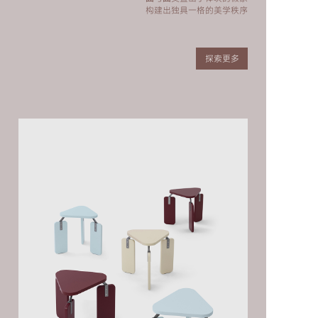
构建出独具一格的美学秩序
探索更多
LOFT ROUND TABLE
WAFER TABLE
PINCH COFFEE SET
PINCH BOWL
SIDE BY SIDE TABLE
20°COFFEE TABLE